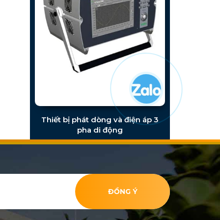
Thiết bị phát dòng và điện áp 3
pha di động
ĐỒNG Ý