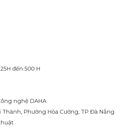
 125H đến 500 H
c Công nghệ DAHA
 Núi Thành, Phường Hòa Cường, TP Đà Nẵng
thuật