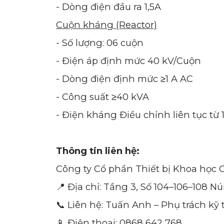
- Dòng điện đầu ra 1,5A
Cuộn kháng (Reactor)
- Số lượng: 06 cuộn
- Điện áp định mức 40 kV/Cuộn
- Dòng điện định mức ≥1 A AC
- Công suất ≥40 kVA
- Điện kháng Điều chỉnh liên tục từ
Thông tin liên hệ:
Công ty Cổ phần Thiết bị Khoa họ
📍 Địa chỉ: Tầng 3, Số 104–106–108
📞 Liên hệ: Tuấn Anh – Phụ trách kỹ 
📱 Điện thoại: 0868 642 768