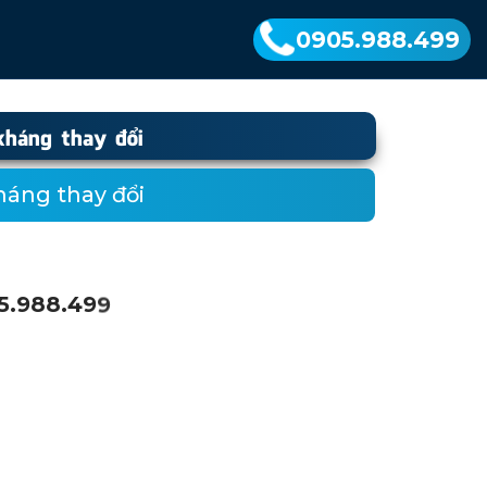
0905.988.499
kháng thay đổi
háng thay đổi
5
.
9
8
8
.
4
9
9