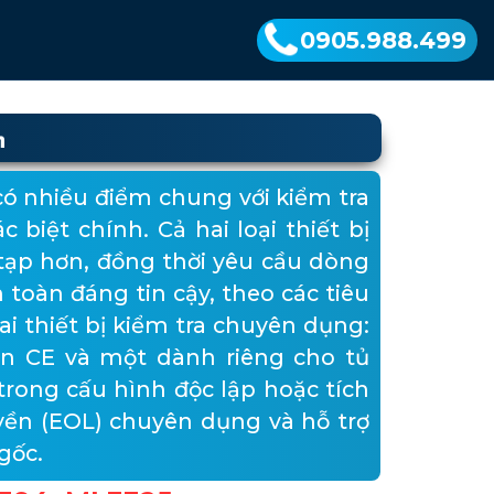
0905.988.499
n
có nhiều điểm chung với kiểm tra
biệt chính. Cả hai loại thiết bị
tạp hơn, đồng thời yêu cầu dòng
 toàn đáng tin cậy, theo các tiêu
ai thiết bị kiểm tra chuyên dụng:
n CE và một dành riêng cho tủ
trong cấu hình độc lập hoặc tích
yền (EOL) chuyên dụng và hỗ trợ
gốc.