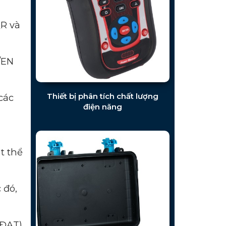
QR và
/EN
Thiết bị phân tích chất lượng
các
điện năng
t thể
 đó,
ĐẠT).