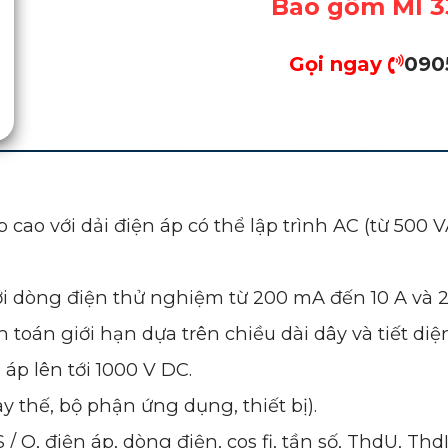
Bao gồm MI 3394, MI
Gọi ngay
0
9
0
 cao với dải điện áp có thể lập trình AC (từ 500 
c với dòng điện thử nghiệm từ 200 mA đến 10 A và 
toán giới hạn dựa trên chiều dài dây và tiết diện
 áp lên tới 1000 V DC.
thay thế, bộ phận ứng dụng, thiết bị).
/ Q, điện áp, dòng điện, cos fi, tần số, ThdU, ThdI,