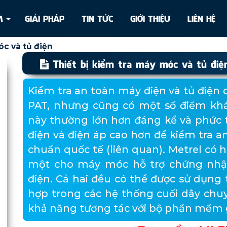
ẨM
GIẢI PHÁP
TIN TỨC
GIỚI THIỆU
LIÊN HỆ
óc và tủ điện
Thiết bị kiểm tra máy móc và tủ điệ
Kiểm tra an toàn máy điện và tủ điện 
PAT, nhưng cũng có một số điểm khác 
này thường lớn hơn đáng kể và phức 
điện và điện áp cao hơn để kiểm tra an
chuẩn quốc tế (liên quan). Metrel có h
một cho máy móc hỗ trợ chứng nhậ
điện. Cả hai đều có thể được sử dụng 
hợp trong các hệ thống cuối dây chu
khả năng tương tác với bộ phần mềm 