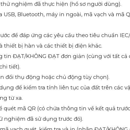
 thử nghiệm đã thực hiện (hồ sơ người dùng).
ua USB, Bluetooth, máy in ngoài, mã vạch và mã 
ớc để đáp ứng các yêu cầu theo tiêu chuẩn IEC
thiết bị hàn và các thiết bị điện khác.
ng tin ĐẠT/KHÔNG ĐẠT đơn giản (cùng với tất cả 
i tiết).
yển đổi thụ động hoặc chủ động tùy chọn).
ng để kiểm tra tính liên tục của đất trên các vậ
ng từ xa.
 quét mã QR (có chứa thông tin về kết quả trước
hử nghiệm đã sử dụng trước đó).
g mã vạch quét, kiểm tra và in (nhãn ĐẠT/KHÔNG 