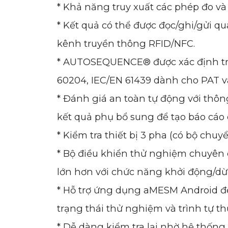
* Khả năng truy xuất các phép đo và
* Kết quả có thể được đọc/ghi/gửi q
kênh truyền thông RFID/NFC.
* AUTOSEQUENCE® được xác định trư
60204, IEC/EN 61439 dành cho PAT và 
* Đánh giá an toàn tự động với thô
kết quả phụ bổ sung để tạo báo cáo ch
* Kiểm tra thiết bị 3 pha (có bộ chu
* Bộ điều khiển thử nghiệm chuyên dụ
lớn hơn với chức năng khởi động/dừ
* Hỗ trợ ứng dụng aMESM Android để
trạng thái thử nghiệm và trình tự t
* Dễ dàng kiểm tra lại nhờ hệ thốn