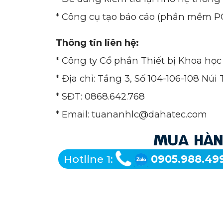
* Công cụ tạo báo cáo (phần mềm P
Thông tin liên hệ:
* Công ty Cổ phần Thiết bị Khoa h
* Địa chỉ: Tầng 3, Số 104-106-108 
* SĐT: 0868.642.768
* Email: tuananhlc@dahatec.com
MUA HÀNG
Hotline 1:
0905.988.49