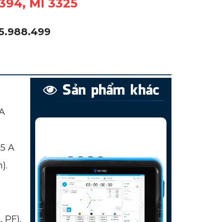
 3325
5
.
9
8
8
.
4
9
9
Sản phẩm khác
VA
25 A
).
 PF).